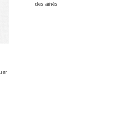
des aînés
quer